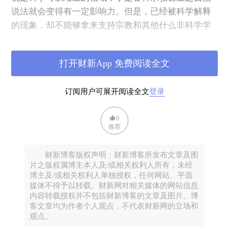
说法就会变得有一定影响力。但是，已经被科学解释
的现象，却不能够拿来支持宗教和其他什么非科学学
说。
打开财新App 免费阅读全文
量子、量子纠缠、量子通讯……这些词汇越来越热，
主要原因也许是量子技术的科学实验进展相关报道越
订阅用户可展开阅读全文
登录
来越多，传播速度的提高以及公众对科学越来越大的
好奇心也增加了这些词汇的热度。
0
推荐
在出版了《给孩子讲量子力学》之后，我在签售过程
中发现不论是成人还是孩子，像“量子纠缠”这样的词
财新博客版权声明：财新博客所发布文章及图
汇会脱口而出，也有人发问量子世界观是否与佛教世
片之版权属博主本人及/或相关权利人所有，未经
博主及/或相关权利人单独授权，任何网站、平面
界观相似，以及量子力学是否支持人类灵魂存在。
媒体不得予以转载。财新网对相关媒体的网站信息
内容转载授权并不包括财新博客的文章及图片。博
我又发现他们提出这样的问题和近些年流行的两篇朱
客文章均为作者个人观点，不代表财新网的立场和
观点。
清时先生的文章有关。最早的一篇文章是谈弦论与佛