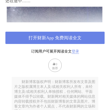
还在途中……
打开财新App 免费阅读全文
订阅用户可展开阅读全文
登录
0
难道在上百颗宜居行星中，由于种种原因，只有地球
推荐
上诞生了智慧生命？或者，所有这些行星上都诞生过
智慧生命，但他们之中没有一个在人类发明无线电一
财新博客版权声明：财新博客所发布文章及图
百多年间恰好也拥有了这种通讯能力？
片之版权属博主本人及/或相关权利人所有，未经
博主及/或相关权利人单独授权，任何网站、平面
媒体不得予以转载。财新网对相关媒体的网站信息
劳伦兹李也许是最后一代SETI研究者，因为到了他这
内容转载授权并不包括财新博客的文章及图片。博
一代，天文学家真的肯定了无数类地行星的存在，这
客文章均为作者个人观点，不代表财新网的立场和