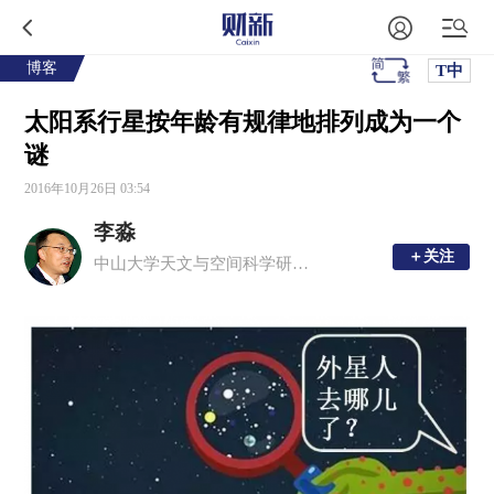
博客
T中
太阳系行星按年龄有规律地排列成为一个
谜
2016年10月26日 03:54
李淼
＋关注
＋关注
中山大学天文与空间科学研究院院长